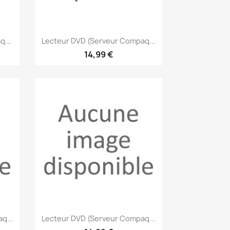
Aperçu rapide

...
Lecteur DVD (Serveur Compaq...
14,99 €
Aperçu rapide

q...
Lecteur DVD (Serveur Compaq...