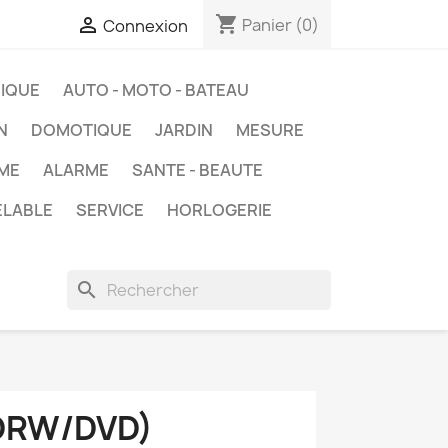
shopping_cart

Panier
(0)
Connexion
IQUE
AUTO - MOTO - BATEAU
N
DOMOTIQUE
JARDIN
MESURE
ME
ALARME
SANTE - BEAUTE
ELABLE
SERVICE
HORLOGERIE
search
DRW/DVD)