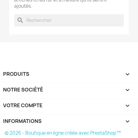
ajoutés.
search
PRODUITS

NOTRE SOCIÉTÉ

VOTRE COMPTE

INFORMATIONS
keyboard_arrow_down
© 2026 - Boutique en ligne créée avec PrestaShop™