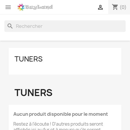
shopping_cart


(0)
search
TUNERS
TUNERS
Aucun produit disponible pour le moment
Restez à l'écoute ! D'autres produits seront
affichés ici au fur et à mesure qu'ils seront