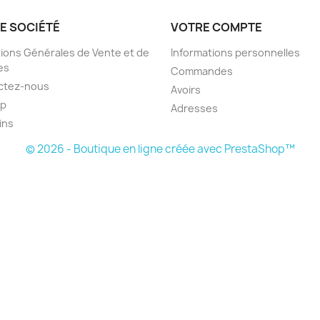
E SOCIÉTÉ
VOTRE COMPTE
ions Générales de Vente et de
Informations personnelles
es
Commandes
ctez-nous
Avoirs
ap
Adresses
ins
© 2026 - Boutique en ligne créée avec PrestaShop™