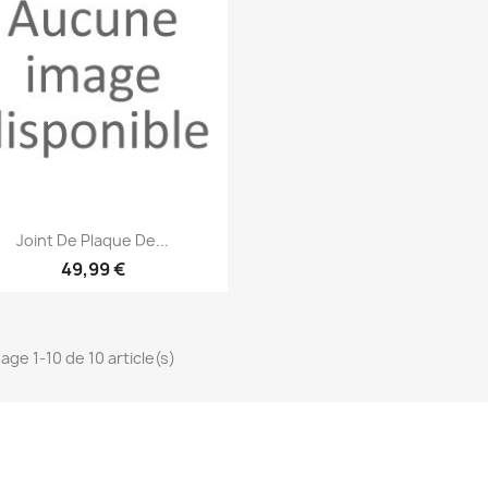
Aperçu rapide

Joint De Plaque De...
49,99 €
hage 1-10 de 10 article(s)