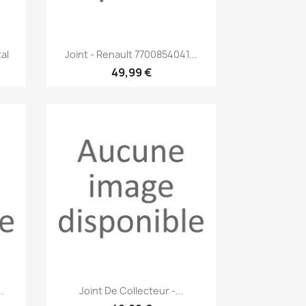
Aperçu rapide

al
Joint - Renault 7700854041...
49,99 €
Aperçu rapide

.
Joint De Collecteur -...