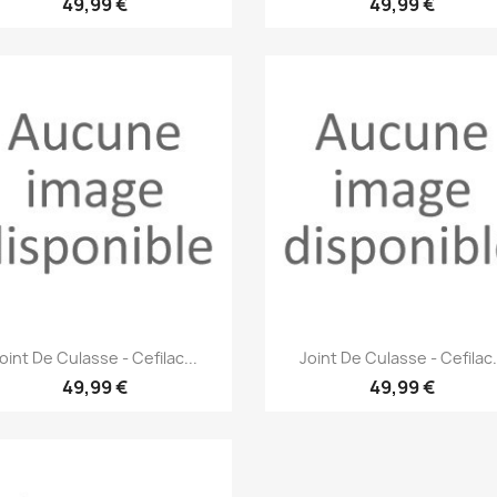
49,99 €
49,99 €
Aperçu rapide
Aperçu rapide


oint De Culasse - Cefilac...
Joint De Culasse - Cefilac.
49,99 €
49,99 €