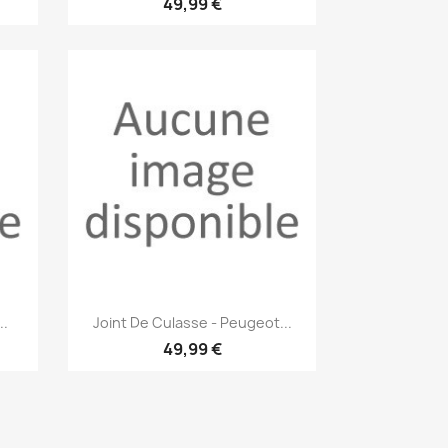
49,99 €
Aperçu rapide

..
Joint De Culasse - Peugeot...
49,99 €