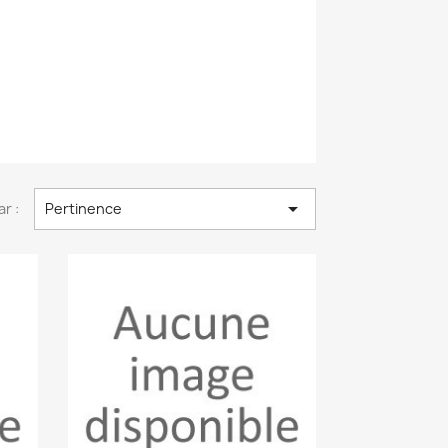

ar :
Pertinence