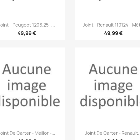
Aperçu rapide
Aperçu rapide


Joint - Peugeot 1206.25 -...
Joint - Renault 110124 - Mét
49,99 €
49,99 €
Aperçu rapide
Aperçu rapide


oint De Carter - Meillor -...
Joint De Carter - Renault..