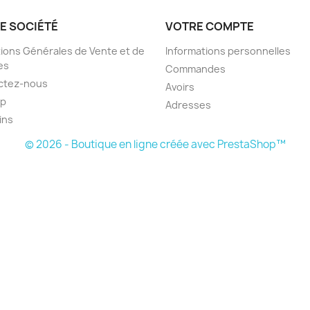
E SOCIÉTÉ
VOTRE COMPTE
ions Générales de Vente et de
Informations personnelles
es
Commandes
ctez-nous
Avoirs
ap
Adresses
ins
© 2026 - Boutique en ligne créée avec PrestaShop™