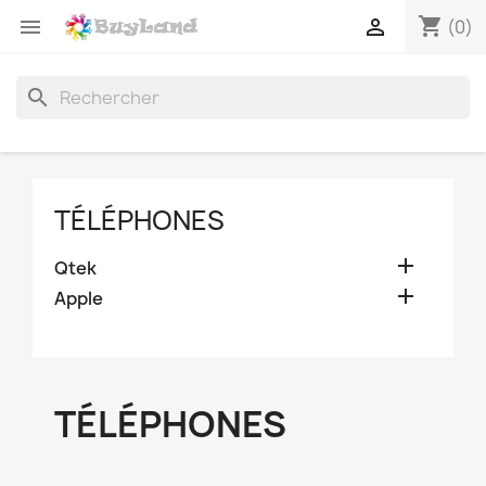
shopping_cart


(0)
search
TÉLÉPHONES

Qtek

Apple
TÉLÉPHONES