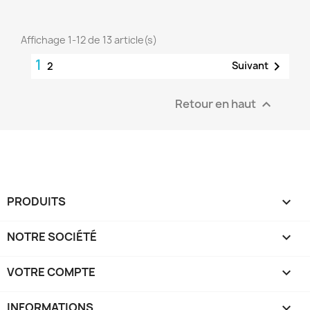
Affichage 1-12 de 13 article(s)
1

Suivant
2
Retour en haut

PRODUITS

NOTRE SOCIÉTÉ

VOTRE COMPTE

INFORMATIONS
keyboard_arrow_down