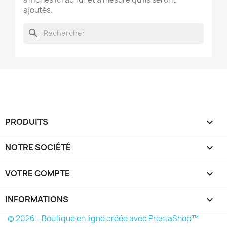
ajoutés.
search
PRODUITS

NOTRE SOCIÉTÉ

VOTRE COMPTE

INFORMATIONS
keyboard_arrow_down
© 2026 - Boutique en ligne créée avec PrestaShop™