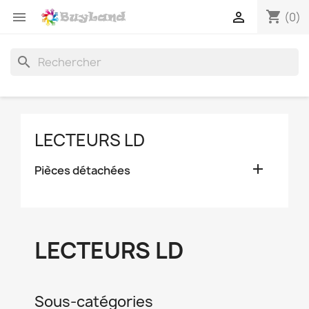
shopping_cart


(0)
search
LECTEURS LD

Pièces détachées
LECTEURS LD
Sous-catégories