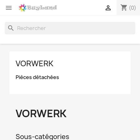
shopping_cart


(0)
search
VORWERK
Pièces détachées
VORWERK
Sous-catégories