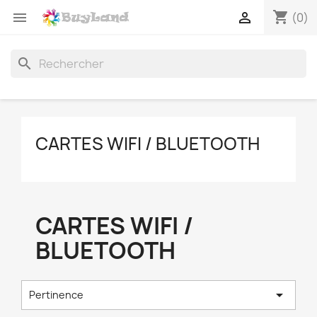
shopping_cart


(0)
search
CARTES WIFI / BLUETOOTH
CARTES WIFI /
BLUETOOTH

Pertinence