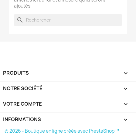
ajoutés.
search
PRODUITS

NOTRE SOCIÉTÉ

VOTRE COMPTE

INFORMATIONS
keyboard_arrow_down
© 2026 - Boutique en ligne créée avec PrestaShop™