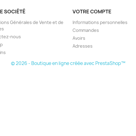
E SOCIÉTÉ
VOTRE COMPTE
ions Générales de Vente et de
Informations personnelles
es
Commandes
ctez-nous
Avoirs
ap
Adresses
ins
© 2026 - Boutique en ligne créée avec PrestaShop™