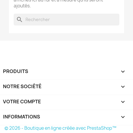
ajoutés.
search
PRODUITS

NOTRE SOCIÉTÉ

VOTRE COMPTE

INFORMATIONS
keyboard_arrow_down
© 2026 - Boutique en ligne créée avec PrestaShop™