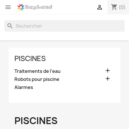
shopping_cart


(0)
search
PISCINES

Traitements de l'eau

Robots pour piscine
Alarmes
PISCINES