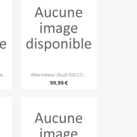
Aperçu rapide

e...
Alternateur (Audi 100 CC...
99,99 €