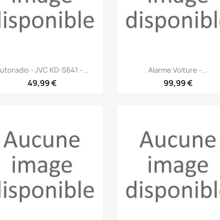
Aperçu rapide
Aperçu rapide


utoradio - JVC KD-S641 -...
Alarme Voiture -...
49,99 €
99,99 €