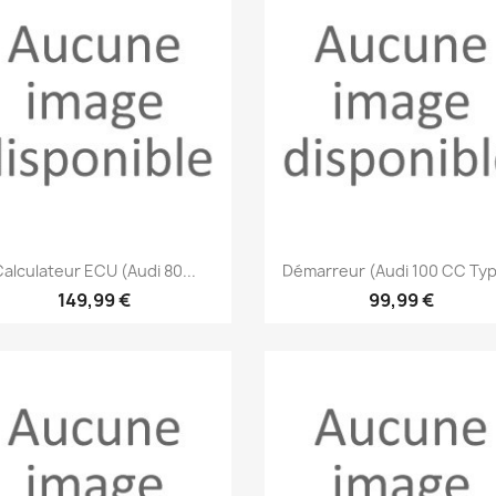
Aperçu rapide
Aperçu rapide


Calculateur ECU (Audi 80...
Démarreur (Audi 100 CC Typ
149,99 €
99,99 €