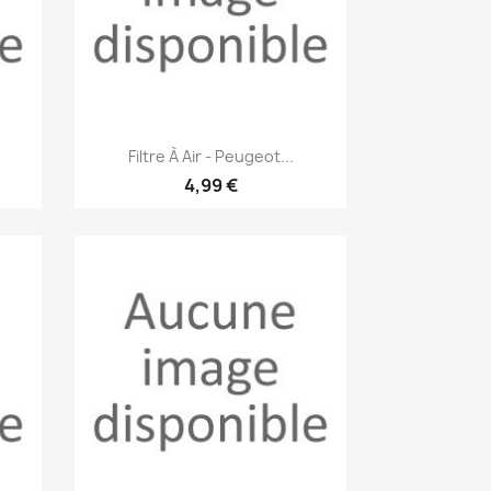
Aperçu rapide

Filtre À Air - Peugeot...
4,99 €