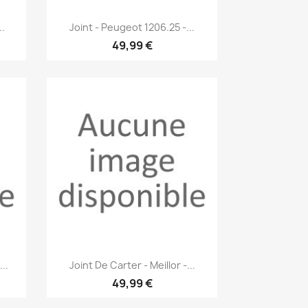
Aperçu rapide

.
Joint - Peugeot 1206.25 -...
49,99 €
Aperçu rapide

..
Joint De Carter - Meillor -...
49,99 €