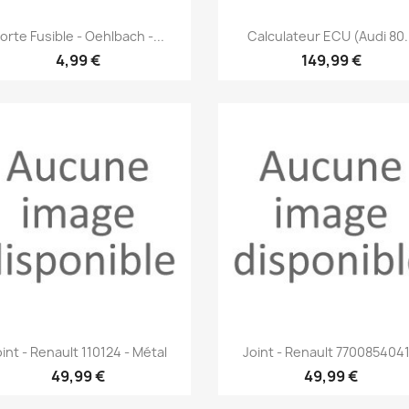
Aperçu rapide
Aperçu rapide


orte Fusible - Oehlbach -...
Calculateur ECU (Audi 80..
4,99 €
149,99 €
Aperçu rapide
Aperçu rapide


oint - Renault 110124 - Métal
Joint - Renault 7700854041.
49,99 €
49,99 €