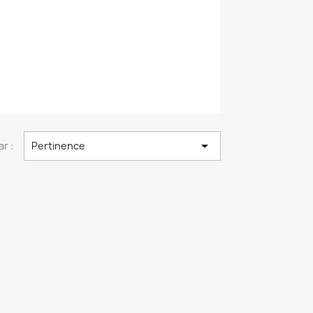

ar :
Pertinence