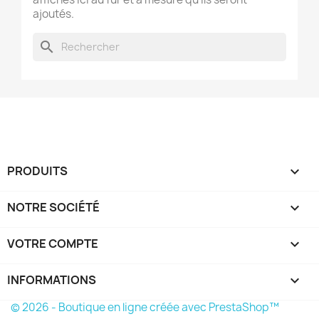
ajoutés.
search
PRODUITS

NOTRE SOCIÉTÉ

VOTRE COMPTE

INFORMATIONS
keyboard_arrow_down
© 2026 - Boutique en ligne créée avec PrestaShop™