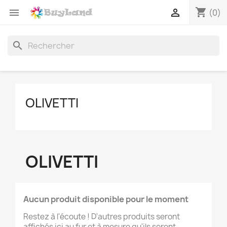
shopping_cart


(0)
search
OLIVETTI
OLIVETTI
Aucun produit disponible pour le moment
Restez à l'écoute ! D'autres produits seront
affichés ici au fur et à mesure qu'ils seront