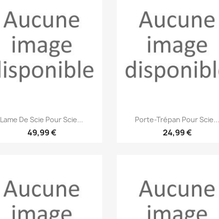
Aperçu rapide
Aperçu rapide


Lame De Scie Pour Scie...
Porte-Trépan Pour Scie..
49,99 €
24,99 €