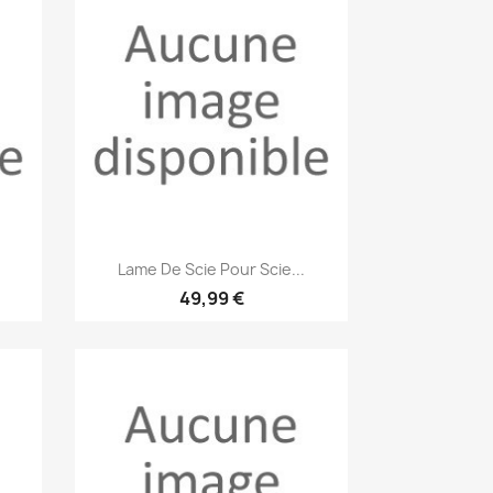
Aperçu rapide

.
Lame De Scie Pour Scie...
49,99 €