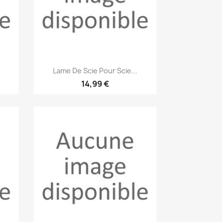
Aperçu rapide

Lame De Scie Pour Scie...
14,99 €