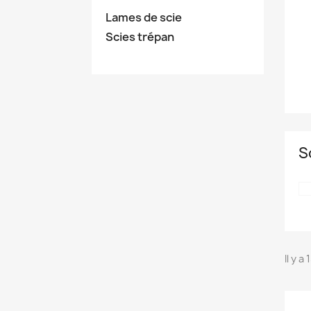
Lames de scie
Scies trépan
S
Il y a