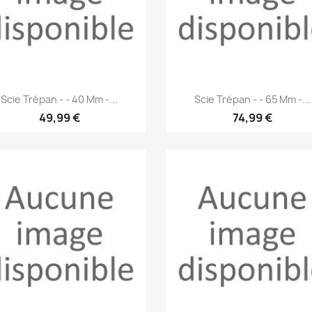
Aperçu rapide
Aperçu rapide


Scie Trépan - - 40 Mm -...
Scie Trépan - - 65 Mm -...
49,99 €
74,99 €