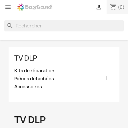
shopping_cart


(0)
search
TV DLP
Kits de réparation

Pièces détachées
Accessoires
TV DLP