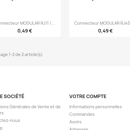
Aperçu rapide
Aperçu rapide


nnecteur MODULAR RJ11 /...
Connecteur MODULAR RJ45 /
0,49 €
0,49 €
age 1-2 de 2 article(s)
E SOCIÉTÉ
VOTRE COMPTE
ions Générales de Vente et de
Informations personnelles
es
Commandes
ctez-nous
Avoirs
ap
Adresses