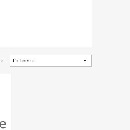

ar :
Pertinence