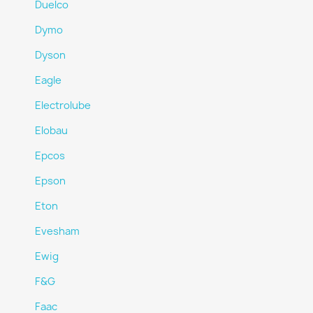
Duelco
Dymo
Dyson
Eagle
Electrolube
Elobau
Epcos
Epson
Eton
Evesham
Ewig
F&G
Faac