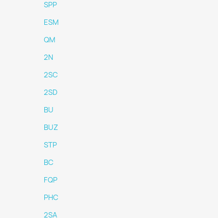
SPP
ESM
QM
2N
2SC
2SD
BU
BUZ
STP
BC
FQP
PHC
2SA