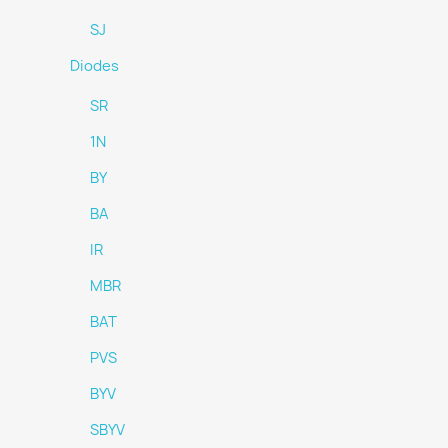
SJ
Diodes
SR
1N
BY
BA
IR
MBR
BAT
PVS
BYV
SBYV