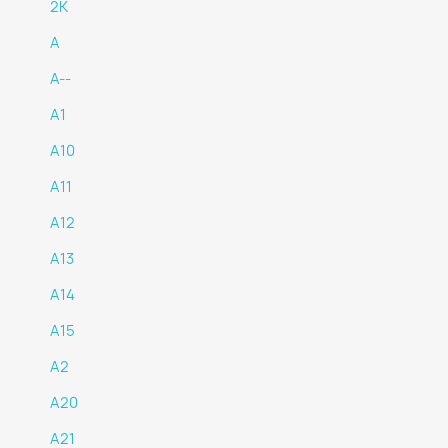
2K
A
A--
A1
A10
A11
A12
A13
A14
A15
A2
A20
A21