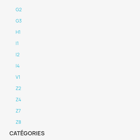
G2
G3
H1
I1
I2
I4
V1
Z2
Z4
Z7
Z8
CATÉGORIES