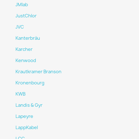
JMlab
JustChlor
JVC
Kanterbräu
Karcher
Kenwood
Krautkramer Branson
Kronenbourg
KWB
Landis & Gyr
Lapeyre
LappKabel
LCC