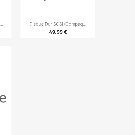
Aperçu rapide

..
Disque Dur SCSI (Compaq...
49,99 €
..