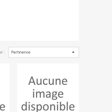

ar :
Pertinence