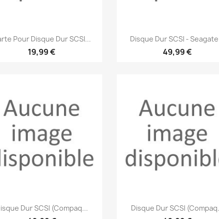
Aperçu rapide
Aperçu rapide


rte Pour Disque Dur SCSI...
Disque Dur SCSI - Seagate.
19,99 €
49,99 €
Aperçu rapide
Aperçu rapide


isque Dur SCSI (Compaq...
Disque Dur SCSI (Compaq.