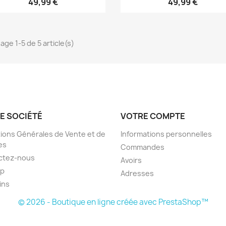
49,99 €
49,99 €
age 1-5 de 5 article(s)
E SOCIÉTÉ
VOTRE COMPTE
ions Générales de Vente et de
Informations personnelles
es
Commandes
ctez-nous
Avoirs
ap
Adresses
ins
© 2026 - Boutique en ligne créée avec PrestaShop™