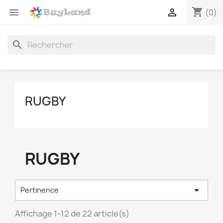
shopping_cart


(0)
search
RUGBY
RUGBY

Pertinence
Affichage 1-12 de 22 article(s)