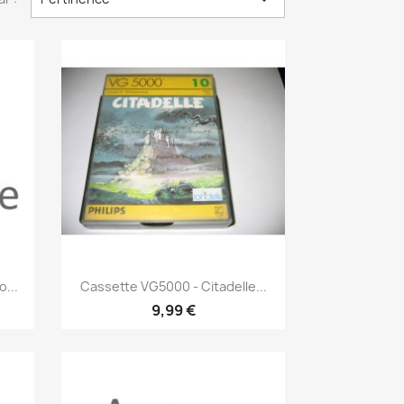
Aperçu rapide

...
Cassette VG5000 - Citadelle...
9,99 €