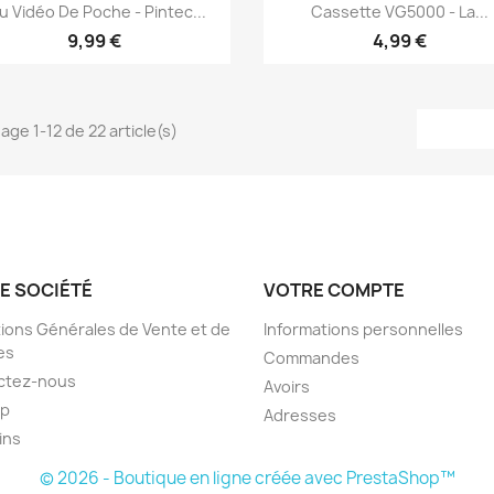
Aperçu rapide
Aperçu rapide


u Vidéo De Poche - Pintec...
Cassette VG5000 - La...
9,99 €
4,99 €
hage 1-12 de 22 article(s)
E SOCIÉTÉ
VOTRE COMPTE
ions Générales de Vente et de
Informations personnelles
es
Commandes
ctez-nous
Avoirs
ap
Adresses
ins
© 2026 - Boutique en ligne créée avec PrestaShop™