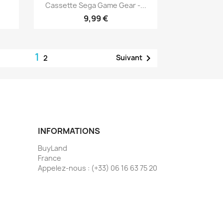
Aperçu rapide

Cassette Sega Game Gear -...
9,99 €
1

Suivant
2
INFORMATIONS
BuyLand
France
Appelez-nous :
(+33) 06 16 63 75 20