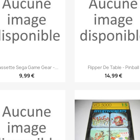
Aperçu rapide
Aperçu rapide


ssette Sega Game Gear -...
Flipper De Table - Pinball
9,99 €
14,99 €