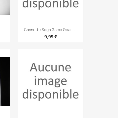
Aperçu rapide

Cassette Sega Game Gear -...
9,99 €