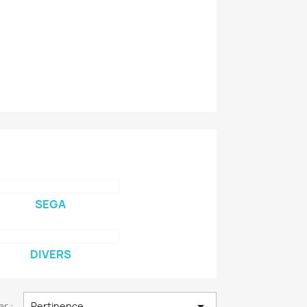
SEGA
DIVERS

ar :
Pertinence