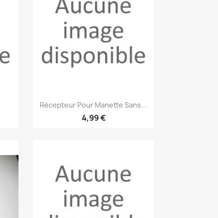
Aperçu rapide

Récepteur Pour Manette Sans...
4,99 €