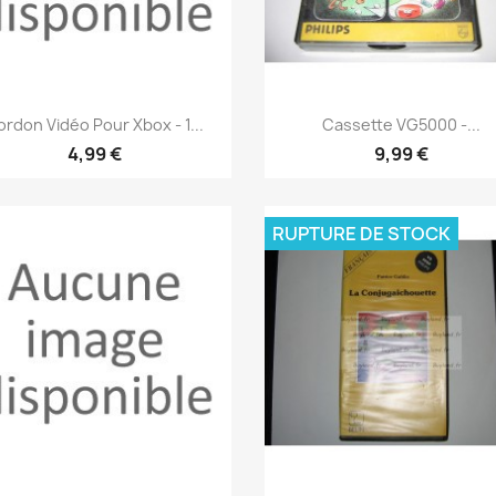
Aperçu rapide
Aperçu rapide


rdon Vidéo Pour Xbox - 1...
Cassette VG5000 -...
4,99 €
9,99 €
RUPTURE DE STOCK