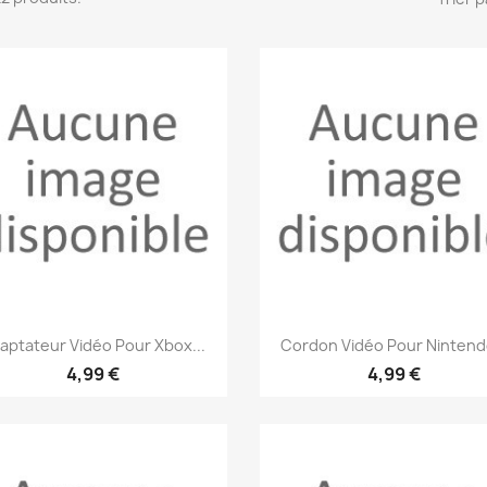
Aperçu rapide
Aperçu rapide


aptateur Vidéo Pour Xbox...
Cordon Vidéo Pour Nintendo
4,99 €
4,99 €