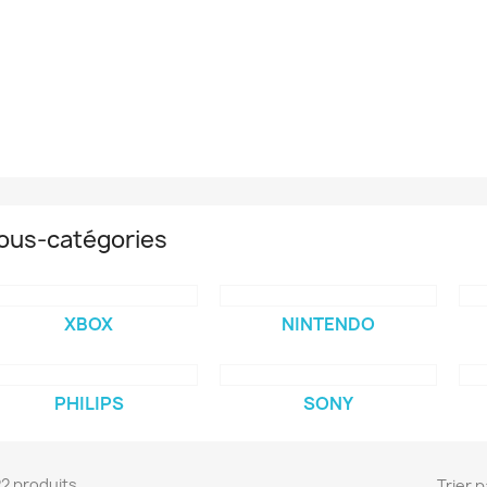
ous-catégories
XBOX
NINTENDO
PHILIPS
SONY
 22 produits.
Trier p