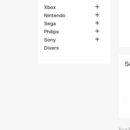

Xbox

Nintendo

Sega

Philips

Sony
Divers
S
Il y a