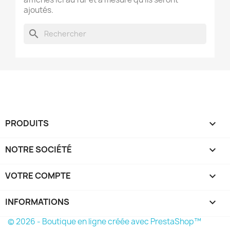
ajoutés.
search
PRODUITS

NOTRE SOCIÉTÉ

VOTRE COMPTE

INFORMATIONS
keyboard_arrow_down
© 2026 - Boutique en ligne créée avec PrestaShop™