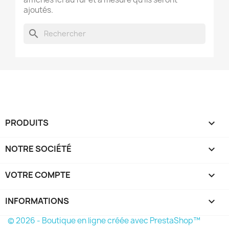
ajoutés.
search
PRODUITS

NOTRE SOCIÉTÉ

VOTRE COMPTE

INFORMATIONS
keyboard_arrow_down
© 2026 - Boutique en ligne créée avec PrestaShop™