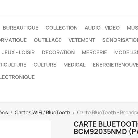
BUREAUTIQUE
COLLECTION
AUDIO - VIDEO
MUS
ORMATIQUE
OUTILLAGE
VETEMENT
SONORISATIO
JEUX - LOISIR
DECORATION
MERCERIE
MODELIS
RICULTURE
CULTURE
MEDICAL
ENERGIE RENOUV
LECTRONIQUE
ées
Cartes WiFi / BlueTooth
Carte BlueTooth - Broa
CARTE BLUETOOT
BCM92035NMD (P/