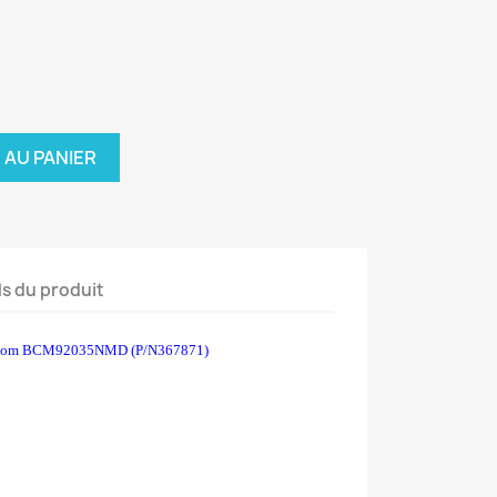
 AU PANIER
ls du produit
com BCM92035NMD (P/N367871)