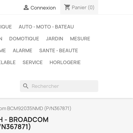
shopping_cart

Panier
(0)
Connexion
IQUE
AUTO - MOTO - BATEAU
N
DOMOTIQUE
JARDIN
MESURE
ME
ALARME
SANTE - BEAUTE
ELABLE
SERVICE
HORLOGERIE
search
dcom BCM92035NMD (P/N367871)
H - BROADCOM
N367871)