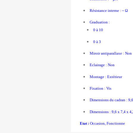
Résistance interne : ~ Ω
Graduation :
0 à 10
0 à 3
Miroir antiparallaxe : Non
Eclairage : Non
Montage : Extérieur
Fixation : Vis
Dimensions du cadran : 9,6
Dimensions : 9,6 x 7,4 x 4
Etat :
Occasion, Fonctionne