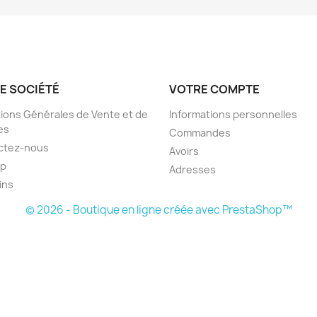
E SOCIÉTÉ
VOTRE COMPTE
ions Générales de Vente et de
Informations personnelles
es
Commandes
ctez-nous
Avoirs
ap
Adresses
ins
© 2026 - Boutique en ligne créée avec PrestaShop™