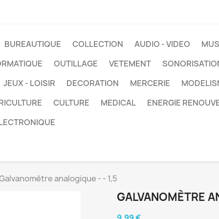
BUREAUTIQUE
COLLECTION
AUDIO - VIDEO
MUS
ORMATIQUE
OUTILLAGE
VETEMENT
SONORISATIO
JEUX - LOISIR
DECORATION
MERCERIE
MODELIS
RICULTURE
CULTURE
MEDICAL
ENERGIE RENOUV
LECTRONIQUE
Galvanomètre analogique - - 1,5
GALVANOMÈTRE ANA
9,99 €