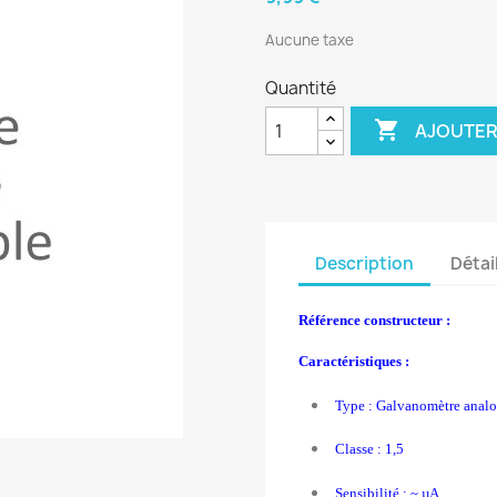
Aucune taxe
Quantité

AJOUTER
Description
Détai
Référence constructeur :
Caractéristiques :
Type : Galvanomètre anal
Classe : 1,5
Sensibilité :
~ µA