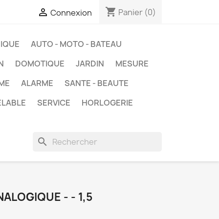
shopping_cart

Panier
(0)
Connexion
IQUE
AUTO - MOTO - BATEAU
N
DOMOTIQUE
JARDIN
MESURE
ME
ALARME
SANTE - BEAUTE
ELABLE
SERVICE
HORLOGERIE
search
LOGIQUE - - 1,5