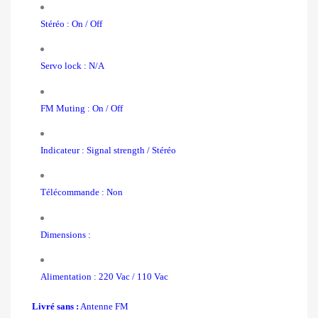
Stéréo : On / Off
Servo lock : N/A
FM Muting : On / Off
Indicateur : Signal strength / Stéréo
Télécommande : Non
Dimensions :
Alimentation : 220 Vac / 110 Vac
Livré sans :
Antenne FM