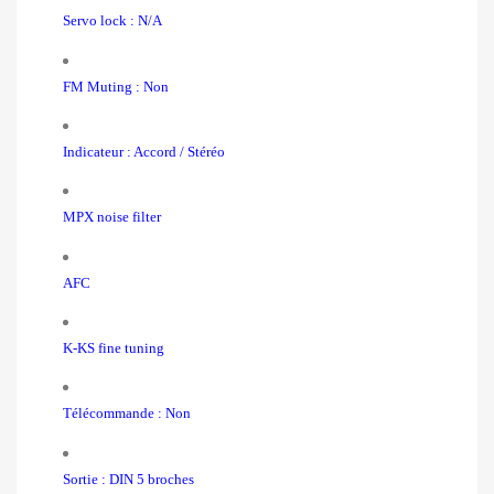
Servo lock : N/A
FM Muting : Non
Indicateur : Accord / Stéréo
MPX noise filter
AFC
K-KS fine tuning
Télécommande : Non
Sortie : DIN 5 broches