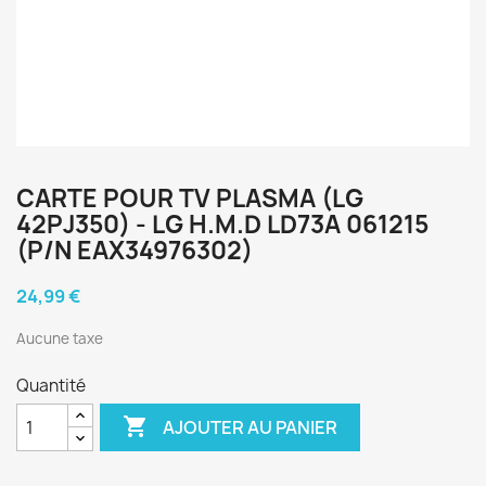
CARTE POUR TV PLASMA (LG
42PJ350) - LG H.M.D LD73A 061215
(P/N EAX34976302)
24,99 €
Aucune taxe
Quantité

AJOUTER AU PANIER