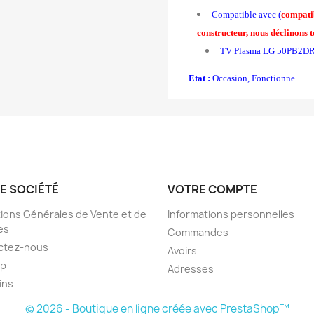
Compatible avec (
compatib
constructeur, nous déclinons t
TV Plasma LG 50PB2D
Etat :
Occasion, Fonctionne
E SOCIÉTÉ
VOTRE COMPTE
ions Générales de Vente et de
Informations personnelles
es
Commandes
ctez-nous
Avoirs
ap
Adresses
ins
© 2026 - Boutique en ligne créée avec PrestaShop™