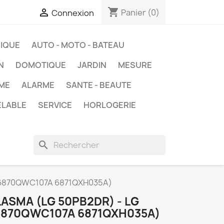
shopping_cart

Panier
(0)
Connexion
IQUE
AUTO - MOTO - BATEAU
N
DOMOTIQUE
JARDIN
MESURE
ME
ALARME
SANTE - BEAUTE
ELABLE
SERVICE
HORLOGERIE
search
/N 6870QWC107A 6871QXH035A)
ASMA (LG 50PB2DR) - LG
 6870QWC107A 6871QXH035A)