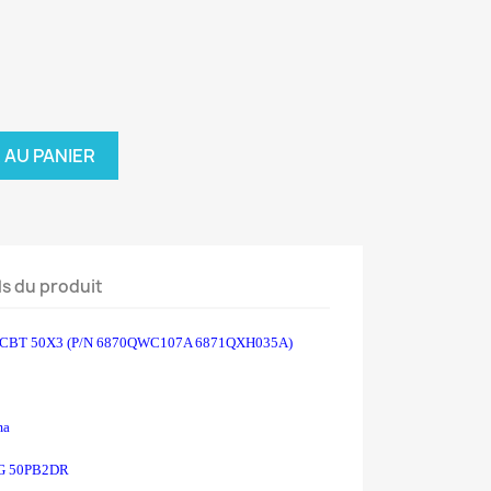
 AU PANIER
ls du produit
CBT 50X3 (P/N 6870QWC107A 6871QXH035A)
ma
 LG 50PB2DR