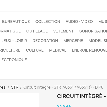
BUREAUTIQUE
COLLECTION
AUDIO - VIDEO
MUS
ORMATIQUE
OUTILLAGE
VETEMENT
SONORISATIO
JEUX - LOISIR
DECORATION
MERCERIE
MODELIS
RICULTURE
CULTURE
MEDICAL
ENERGIE RENOUV
LECTRONIQUE
grés
STR
Circuit intégré - STR-A6351 / A6351 () - DIP8
CIRCUIT INTÉGRÉ - 
24,99 €