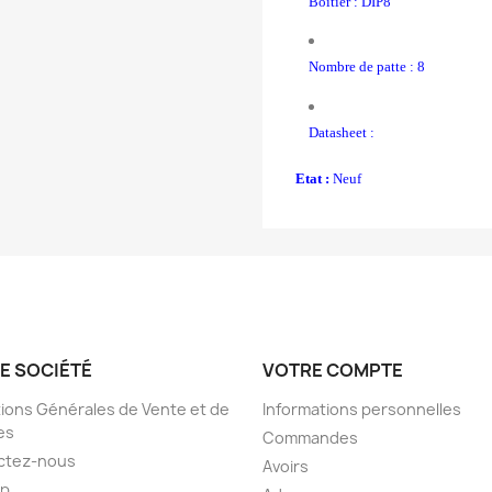
Boîtier : DIP8
Nombre de patte : 8
Datasheet :
Etat :
Neuf
E SOCIÉTÉ
VOTRE COMPTE
ions Générales de Vente et de
Informations personnelles
es
Commandes
ctez-nous
Avoirs
ap