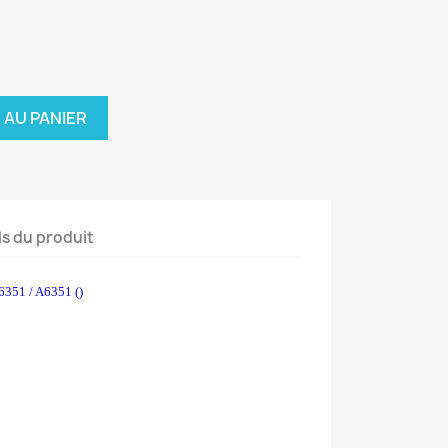
 AU PANIER
ls du produit
351 / A6351 ()