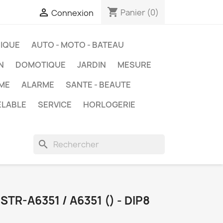
shopping_cart

Panier
(0)
Connexion
IQUE
AUTO - MOTO - BATEAU
N
DOMOTIQUE
JARDIN
MESURE
ME
ALARME
SANTE - BEAUTE
ELABLE
SERVICE
HORLOGERIE
search
STR-A6351 / A6351 () - DIP8