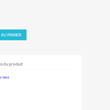
 AU PANIER
ls du produit
d 3864