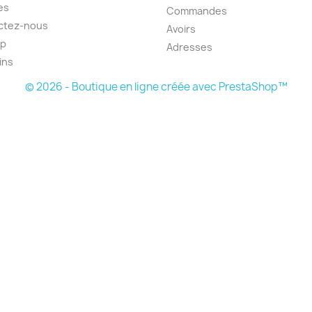
es
Commandes
ctez-nous
Avoirs
ap
Adresses
ins
© 2026 - Boutique en ligne créée avec PrestaShop™