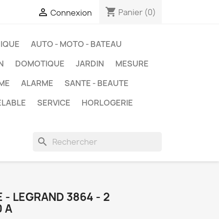
shopping_cart

Panier
(0)
Connexion
IQUE
AUTO - MOTO - BATEAU
N
DOMOTIQUE
JARDIN
MESURE
ME
ALARME
SANTE - BEAUTE
ELABLE
SERVICE
HORLOGERIE
search
 - LEGRAND 3864 - 2
 A