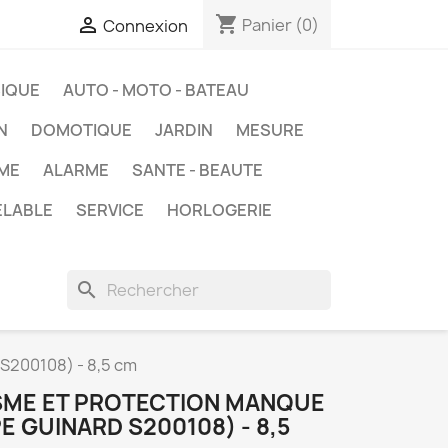
shopping_cart

Panier
(0)
Connexion
IQUE
AUTO - MOTO - BATEAU
N
DOMOTIQUE
JARDIN
MESURE
ME
ALARME
SANTE - BEAUTE
ELABLE
SERVICE
HORLOGERIE
search
S200108) - 8,5 cm
SME ET PROTECTION MANQUE
 GUINARD S200108) - 8,5