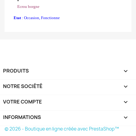
Ecrou borgne
Etat
: Occasion, Fonctionne
PRODUITS

NOTRE SOCIÉTÉ

VOTRE COMPTE

INFORMATIONS
keyboard_arrow_down
© 2026 - Boutique en ligne créée avec PrestaShop™