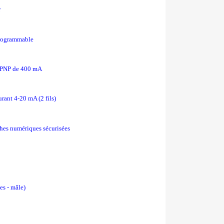
r
Programmable
or PNP de 400 mA
rant 4-20 mA (2 fils)
ches numériques sécurisées
es - mâle)