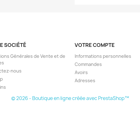
E SOCIÉTÉ
VOTRE COMPTE
ions Générales de Vente et de
Informations personnelles
es
Commandes
ctez-nous
Avoirs
ap
Adresses
ins
© 2026 - Boutique en ligne créée avec PrestaShop™