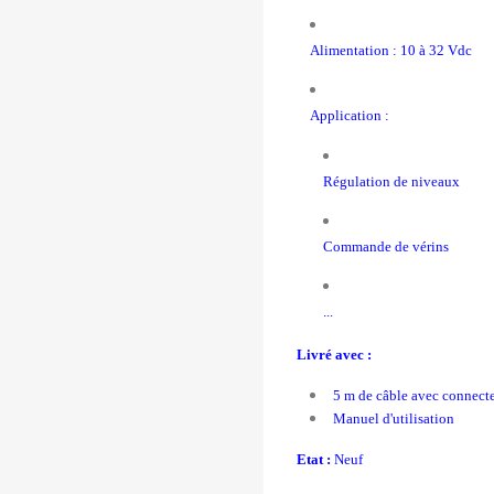
Alimentation : 10 à 32 Vdc
Application :
R
égulation de niveaux
Commande de vérins
...
Livré avec :
5 m de câble avec c
onnecte
Manuel d'utilisation
Etat :
Neuf