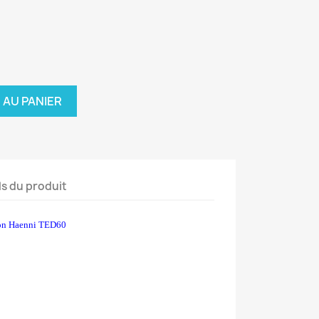
 AU PANIER
ls du produit
n Haenni TED60