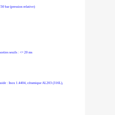
50 bar (pression relative)
orties seuils : <= 20 ms
fluide : Inox 1.4404, céramique AL203 (316L),