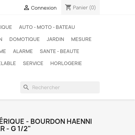
shopping_cart

Panier
(0)
Connexion
IQUE
AUTO - MOTO - BATEAU
N
DOMOTIQUE
JARDIN
MESURE
ME
ALARME
SANTE - BEAUTE
ELABLE
SERVICE
HORLOGERIE
search
RIQUE - BOURDON HAENNI
R - G 1/2"