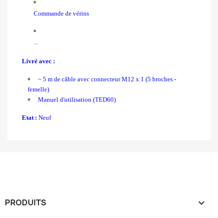
Commande de vérins
...
Livré avec :
~ 5 m de câble avec c
onnecteur M12 x 1 (5 broches -
femelle)
Manuel d'utilisation (TED60)
Etat :
Neuf
PRODUITS
