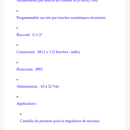
Alimentation par boucle de courant 4-20 mA (2 fils)
Programmable sur site par touches numériques sécurisées
Raccord : G 1/2"
Connecteur : M12 x 1 (5 broches - mâle)
Protection : IP65
Alimentation : 10 à 32 Vdc
Application :
C
ontrôle de pression pour la régulation de niveaux