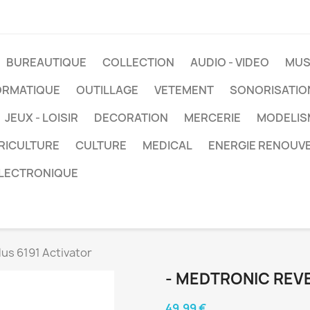
BUREAUTIQUE
COLLECTION
AUDIO - VIDEO
MUS
ORMATIQUE
OUTILLAGE
VETEMENT
SONORISATIO
JEUX - LOISIR
DECORATION
MERCERIE
MODELIS
RICULTURE
CULTURE
MEDICAL
ENERGIE RENOUV
LECTRONIQUE
lus 6191 Activator
- MEDTRONIC REVE
49,99 €