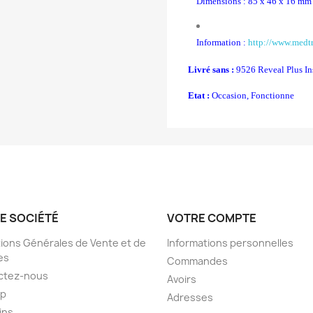
Dimensions : 85 x 46 x 16 mm
Information :
http://www.medtr
Livré sans :
9526 Reveal Plus In
Etat :
Occasion, Fonctionne
E SOCIÉTÉ
VOTRE COMPTE
ions Générales de Vente et de
Informations personnelles
es
Commandes
ctez-nous
Avoirs
ap
Adresses
ins