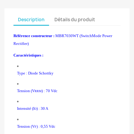
Description
Détails du produit
Référence constructeur :
MBR7030WT (SwitchMode Power
Rectifier)
Caractéristiques :
Type : Diode Schottky
Tension (V
) : 70 Vdc
RRM
Intensité (I
) : 30 A
O
Tension (V
) : 0,55 Vdc
F