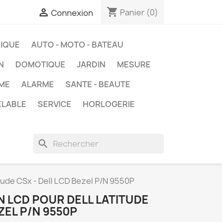
shopping_cart

Panier
(0)
Connexion
IQUE
AUTO - MOTO - BATEAU
N
DOMOTIQUE
JARDIN
MESURE
ME
ALARME
SANTE - BEAUTE
ELABLE
SERVICE
HORLOGERIE
search
tude CSx - Dell LCD Bezel P/N 9550P
 LCD POUR DELL LATITUDE
ZEL P/N 9550P