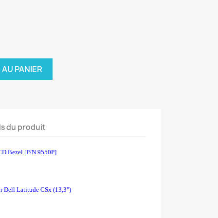
 AU PANIER
ls du produit
CD Bezel [P/N 9550P]
ur
Dell Latitude CSx (13,3")