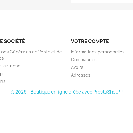
E SOCIÉTÉ
VOTRE COMPTE
ions Générales de Vente et de
Informations personnelles
es
Commandes
ctez-nous
Avoirs
ap
Adresses
ins
© 2026 - Boutique en ligne créée avec PrestaShop™