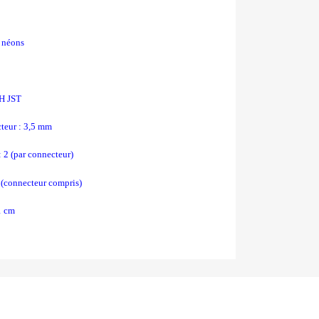
s néons
 H JST
teur : 3,5 mm
: 2 (par connecteur)
 (connecteur compris)
1 cm