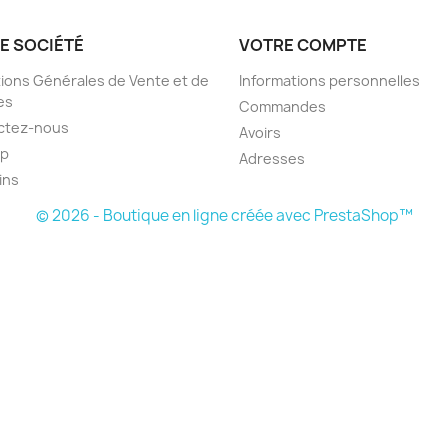
E SOCIÉTÉ
VOTRE COMPTE
ions Générales de Vente et de
Informations personnelles
es
Commandes
ctez-nous
Avoirs
ap
Adresses
ins
© 2026 - Boutique en ligne créée avec PrestaShop™