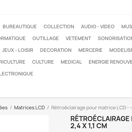
BUREAUTIQUE
COLLECTION
AUDIO - VIDEO
MUS
ORMATIQUE
OUTILLAGE
VETEMENT
SONORISATIO
JEUX - LOISIR
DECORATION
MERCERIE
MODELIS
RICULTURE
CULTURE
MEDICAL
ENERGIE RENOUV
LECTRONIQUE
ées
Matrices LCD
Rétroéclairage pour matrice LCD - - 4
RÉTROÉCLAIRAGE P
2,4 X 1,1 CM