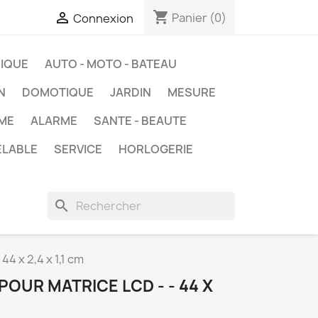
shopping_cart

Panier
(0)
Connexion
IQUE
AUTO - MOTO - BATEAU
N
DOMOTIQUE
JARDIN
MESURE
ME
ALARME
SANTE - BEAUTE
ELABLE
SERVICE
HORLOGERIE
search
4 x 2,4 x 1,1 cm
OUR MATRICE LCD - - 44 X