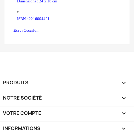
Dimensions : 24 x 16 cm
ISBN : 2216004421
Etat :
Occasion
PRODUITS

NOTRE SOCIÉTÉ

VOTRE COMPTE

INFORMATIONS
keyboard_arrow_down