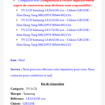
Compatible avec (
compatibilité à vérifier impérativement
auprès du constructeur, nous déclinons toute responsabilité
) :
TV LCD Samsung LE26A336 xxx - Châssis GJE32SE
-
Alim Dong Yang MK32P5T BN44-00213A
TV LCD Samsung LE32A336 xxx - Châssis GJE32SE
-
Alim Dong Yang MK32P5T BN44-00213A
TV LCD Samsung LE37A336 xxx - Châssis GJE32SE
-
Alim Dong Yang MK32P5T BN44-00213A
TV LCD Samsung LE40A336 xxx - Châssis GJE32SE
-
Alim Dong Yang MK32P5T BN44-00213A
Etat :
Neuf
Service :
Nous pouvons effectuer cette réparation pour vous. Nous
contacter pour conditions et tarif.
Kit de réparation
Catégorie
: TV LCD
Marque
: Samsung
Référence
:
LE32A336 xxx
Châssis
:
GJE32SE