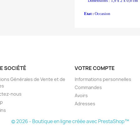
Dimensions : 1,9 x 2 x 0,6 cm
Etat :
Occasion
E SOCIÉTÉ
VOTRE COMPTE
ions Générales de Vente et de
Informations personnelles
es
Commandes
ctez-nous
Avoirs
ap
Adresses
ins
© 2026 - Boutique en ligne créée avec PrestaShop™