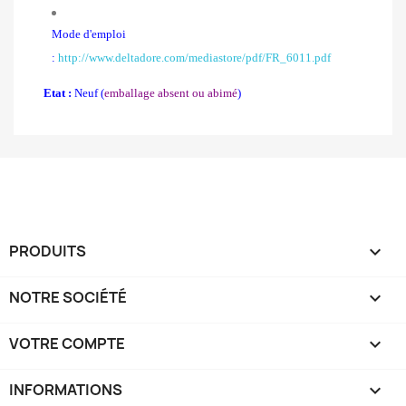
Mode d'emploi
:
http://www.deltadore.com/mediastore/pdf/FR_6011.pdf
Etat :
Neuf (
emballage absent ou abimé
)
PRODUITS

NOTRE SOCIÉTÉ

VOTRE COMPTE

INFORMATIONS
keyboard_arrow_down