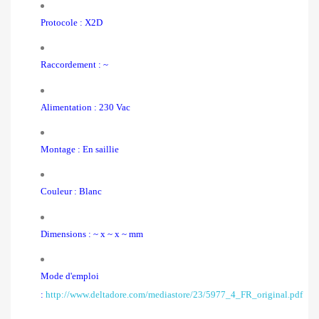
Protocole : X2D
Raccordement : ~
Alimentation : 230 Vac
Montage : En saillie
Couleur : Blanc
Dimensions : ~ x ~ x ~ mm
Mode d'emploi
:
http://www.deltadore.com/mediastore/23/5977_4_FR_original.pdf