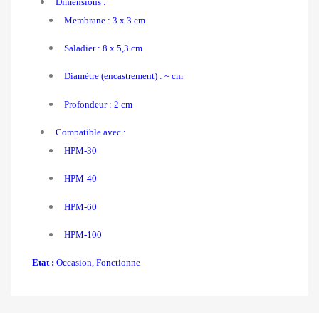
Dimensions :
Membrane : 3 x 3 cm
Saladier : 8 x 5,3 cm
Diamètre (encastrement) : ~ cm
Profondeur : 2 cm
Compatible avec :
HPM-30
HPM-40
HPM-60
HPM-100
Etat :
Occasion, Fonctionne