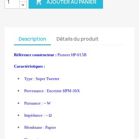

AJOUTER AU PANIER
Description
Détails du produit
Référence constructeur :
Pioneer HP-015B
Caractéristiques :
Type : Super Tweeter
Provenance : Enceinte HPM-30X
Puissance : ~ W
Impédance : ~ Ω
Membrane : Papier