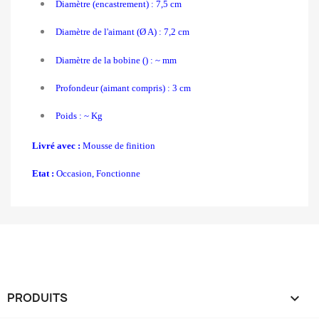
Diamètre (encastrement) : 7,5 cm
Diamètre de l'aimant (Ø A) : 7,2 cm
Diamètre de la bobine () : ~ mm
Profondeur (aimant compris) : 3 cm
Poids : ~ Kg
Livré avec :
Mousse de finition
Etat :
Occasion, F
onctionne
PRODUITS
