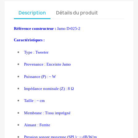
Description
Détails du produit
Référence constructeur :
Jamo D-025-2
Caractéristiques :
Type : Tweeter
Provenance : Enceinte Jamo
Puissance (P) : ~ W
Impédance nominale (Z) : 8 Ω
Taille : ~ cm
Membrane : Tissu imprégné
Aimant :
Ferrite
Pression sonore moyenne (SPL) : ~ dB/W/m