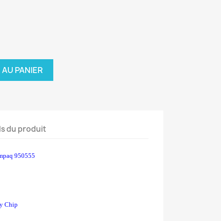
 AU PANIER
ls du produit
mpaq 950555
y Chip