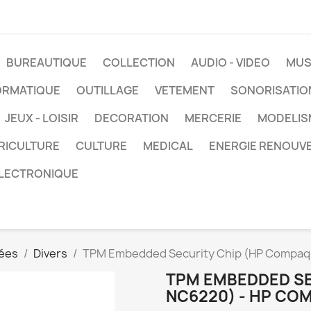
BUREAUTIQUE
COLLECTION
AUDIO - VIDEO
MUS
ORMATIQUE
OUTILLAGE
VETEMENT
SONORISATIO
JEUX - LOISIR
DECORATION
MERCERIE
MODELIS
RICULTURE
CULTURE
MEDICAL
ENERGIE RENOUV
LECTRONIQUE
ées
Divers
TPM Embedded Security Chip (HP Compaq
TPM EMBEDDED SE
NC6220) - HP CO