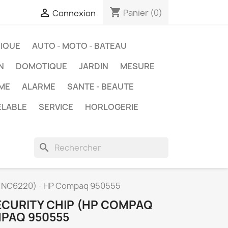
shopping_cart

Panier
(0)
Connexion
IQUE
AUTO - MOTO - BATEAU
N
DOMOTIQUE
JARDIN
MESURE
ME
ALARME
SANTE - BEAUTE
ELABLE
SERVICE
HORLOGERIE
search
 NC6220) - HP Compaq 950555
CURITY CHIP (HP COMPAQ
MPAQ 950555